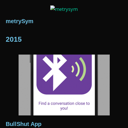
metrySym
2015
BullShut App