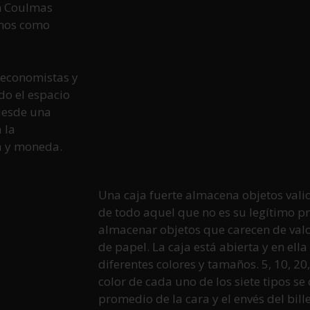
an Coulmas
emos como
, economistas y
ndo el espacio
desde una
 la
ra y moneda.
Una caja fuerte almacena objetos vali
de todo aquel que no es su legítimo p
almacenar objetos que carecen de valo
de papel. La caja está abierta y en ell
diferentes colores y tamaños. 5, 10, 20,
color de cada uno de los siete tipos se
promedio de la cara y el envés del bil