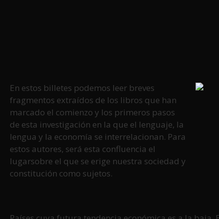
En estos billetes podemos leer breves
fragmentos extraídos de los libros que han
marcado el comienzo y los primeros pasos
de esta investigación en la que el lenguaje, la
lengua y la economía se interrelacionan. Para
estos autores, será esta confluencia el
lugarsobre el que se erige nuestra sociedad y
constitución como sujetos.
Países cuya futura tendencia económica es a la baja. 