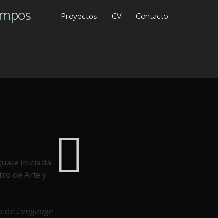
ampos
Proyectos
CV
Contacto
guaje iniciada
tro de Arte y
o de
Language