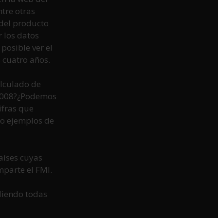
ntre otras
 del producto
r los datos
 posible ver el
 cuatro años.
alculado de
e 2008?¿Podemos
ifras que
mo ejemplos de
aíses cuyas
parte el FMI.
ediendo todas