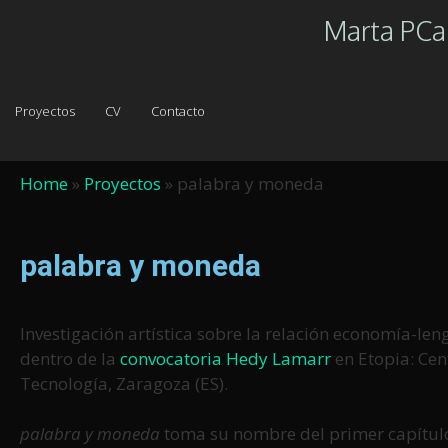
Marta PC
Proyectos
CV
Contacto
Home
»
Proyectos
»
palabra y moneda
palabra y moneda
Investigación artística sobre la relación economía-len
dentro de la
convocatoria Hedy Lamarr
en Etopia: Cen
Tecnología, Zaragoza (ES).
palabra y moneda
toma su nombre del primer capítul